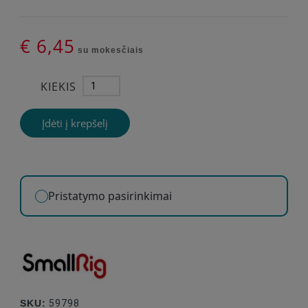
€ 6,45
su mokesčiais
KIEKIS
Įdėti į krepšelį
Pristatymo pasirinkimai
SKU:
59798