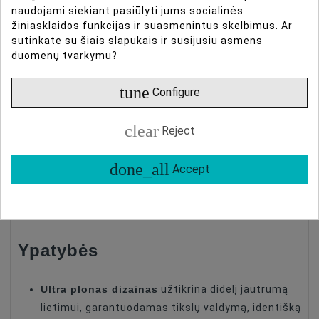
naudojami siekiant pasiūlyti jums socialinės
žiniasklaidos funkcijas ir suasmenintus skelbimus. Ar
DUOMENŲ LAPAS
sutinkate su šiais slapukais ir susijusiu asmens
duomenų tvarkymu?
ATSILIEPIMAI
tune
Configure
SmallRig 5817 Ekrano
Type Of Product
Ekrano Apsauga DJI Osmo Nano
clear
Reject
Compatible
DJI Osmo Nano
apsaugos priemonė DJI
done_all
Accept
Accessories
Ekrano Apsaugų Rinkinys
Type
Osmo Nano
Grūdintas Stiklas (su Plastiko
Material
Dalimis)
Ypatybės
Ultra plonas dizainas
užtikrina didelį jautrumą
lietimui, garantuodamas tikslų valdymą, identišką