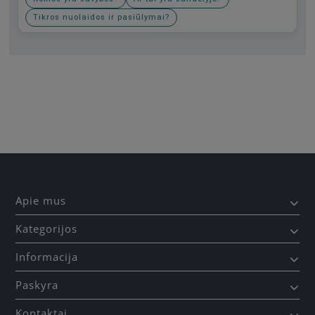
Tikros nuolaidos ir pasiūlymai?
Būkite pirmas, parašykite savo atsiliepimą!
Apie mus
Kategorijos
Informacija
Paskyra
Kontaktai