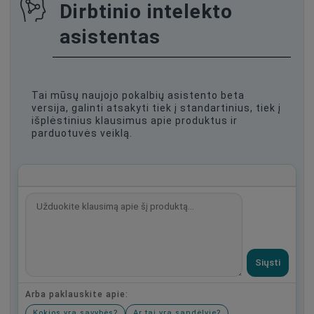
Dirbtinio intelekto
asistentas
Tai mūsų naujojo pokalbių asistento beta
versija, galinti atsakyti tiek į standartinius, tiek į
išplėstinius klausimus apie produktus ir
parduotuvės veiklą.
Siųsti
Arba paklauskite apie:
Kokios yra savybės?
Ar tai yra sandėlyje?