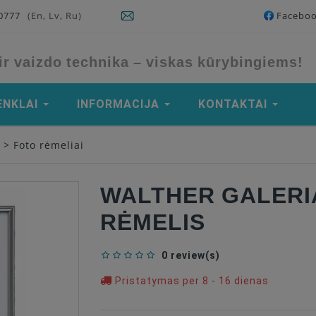
90777
(En, Lv, Ru)
Facebo
ir vaizdo technika – viskas kūrybingiems!
ENKLAI
INFORMACIJA
KONTAKTAI
>
Foto rėmeliai
WALTHER GALERIA
RĖMELIS
0 review(s)
Pristatymas per 8 - 16 dienas