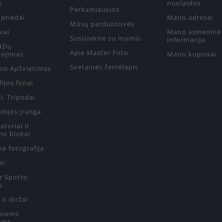
s
nuolaidos
Perkamiausios
priedai
Mano adresai
Mūsų parduotuvės
vai
Mano asmeninė
Susisiekite su mumis
informacija
džių
Apie Master Foto
ojimas
Mano kuponai
Svetainės žemėlapis
nis Apšvietimas
ijos fonai
i, Tripodai
udijos įranga
toriai ir
mo blokai
ė fotografija
ai
ir Sporto
s
 ir diržai
siems
ams