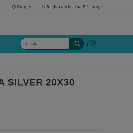
ok
Google
Registruotis arba Prisijungti
0
 SILVER 20X30