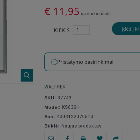
€ 11,95
su mokesčiais
Įdėti į k
KIEKIS
Pristatymo pasirinkimai
WALTHER
SKU:
37743
Model:
KS030H
Ean:
4004122070510
Būklė:
Naujas produktas