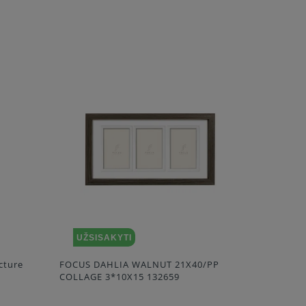
UŽSISAKYTI
UŽSI
cture
FOCUS DAHLIA WALNUT 21X40/PP
Walther G
COLLAGE 3*10X15 132659
Frame KG