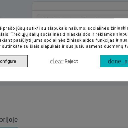
ir
 prašo jūsų sutikti su slapukais našumo, socialinės žiniaskla
lais. Trečiųjų šalių socialinės žiniasklaidos ir reklamos slapu
ekiant pasiūlyti jums socialinės žiniasklaidos funkcijas ir s
r sutinkate su šiais slapukais ir susijusiu asmens duomenų 
Arba paklauskite apie:
clear
done_a
onfigure
Reject
Kokios yra savybės?
Ar tai yra sandėlyje?
Būkite pirmas, parašykite savo atsiliepimą!
orijoje