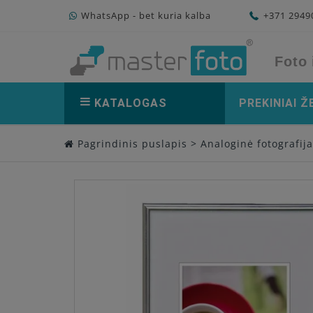
WhatsApp - bet kuria kalba
+371 294
Foto 
KATALOGAS
PREKINIAI Ž
Pagrindinis puslapis
>
Analoginė fotografija