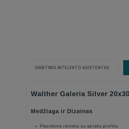
DIRBTINIO INTELEKTO ASISTENTAS
Walther Galeria Silver 20x3
Frame Type
Maximum Photo Format, Cm
Medžiaga ir Dizainas
Plastikinis rėmelis su apvaliu profiliu