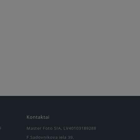
Kontaktai
i
Master Foto SIA, LV40103189288
F.Sadovņikova iela 39,