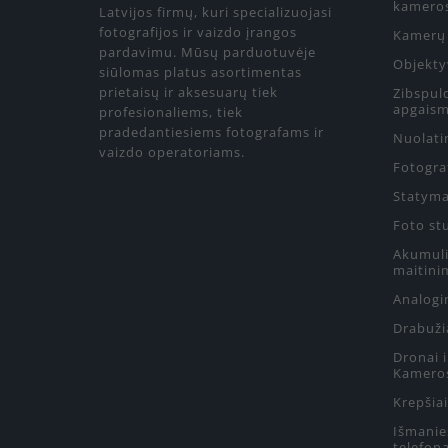
kamero
Latvijos firmų, kuri specializuojasi
fotografijos ir vaizdo įrangos
Kamerų 
pardavimu. Mūsų parduotuvėje
Objekty
siūlomas platus asortimentas
prietaisų ir aksesuarų tiek
Zibspul
apgaism
profesionaliems, tiek
pradedantiesiems fotografams ir
Nuolati
vaizdo operatoriams.
Fotograf
Statyma
Foto st
Akumulia
maitini
Analogin
Drabuži
Dronai 
Kamero
Krepšiai
Išmanie
telefon