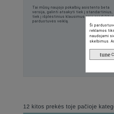
Tai mūsų naujojo pokalbių asistento beta
versija, galinti atsakyti tiek į standartinius,
tiek į išplėstinius klausimus apie produktus 
parduotuvės veiklą.
Ši parduotuvė
reklamos tiks
naudojami si
skelbimus. A
tune
C
12 kitos prekės toje pačioje kateg