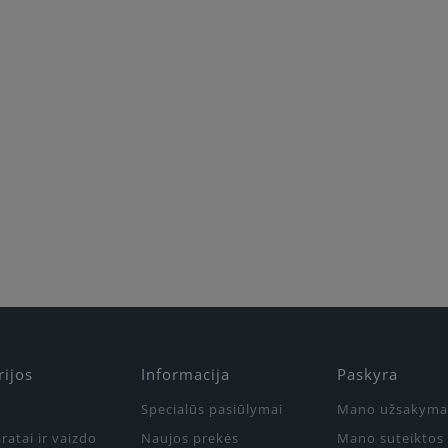
rijos
Informacija
Paskyra
Specialūs pasiūlymai
Mano užsakyma
ratai ir vaizdo
Naujos prekės
Mano suteiktos