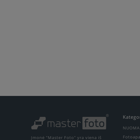
Katego
NUOMA
Fotoapa
Įmonė "Master Foto" yra viena iš