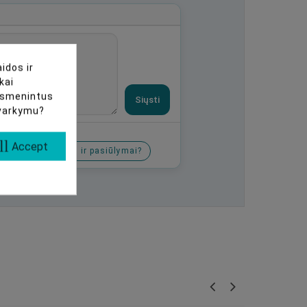
idos ir
kai
uasmenintus
Siųsti
tvarkymu?
ll
Accept
Tikros nuolaidos ir pasiūlymai?