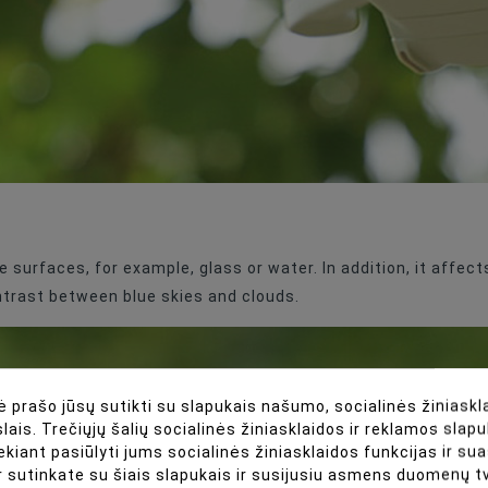
Nolaišanās
Black
ve surfaces, for example, glass or water. In addition, it affe
contrast between blue skies and clouds.
 prašo jūsų sutikti su slapukais našumo, socialinės žiniaskla
lais. Trečiųjų šalių socialinės žiniasklaidos ir reklamos slapu
ekiant pasiūlyti jums socialinės žiniasklaidos funkcijas ir s
r sutinkate su šiais slapukais ir susijusiu asmens duomenų 