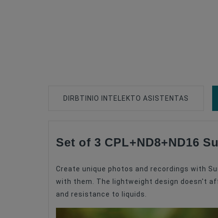
DIRBTINIO INTELEKTO ASISTENTAS
Set of 3 CPL+ND8+ND16 Sunn
Type Of Product
Type Of Product
Create unique photos and recordings with Sunny
Type Of Product
with them. The lightweight design doesn't af
and resistance to liquids.
Type Of Product