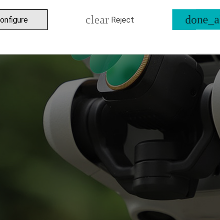
clear
done_a
onfigure
Reject