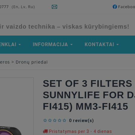
90777
(En, Lv, Ru)
Facebo
ir vaizdo technika – viskas kūrybingiems!
ENKLAI
INFORMACIJA
KONTAKTAI
meros
>
Dronų priedai
SET OF 3 FILTER
SUNNYLIFE FOR DJ
FI415) MM3-FI415
0 review(s)
Pristatymas per 3 - 4 dienas