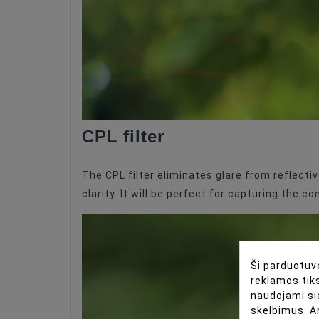
Drones
Color
CPL filter
The CPL filter eliminates glare from reflecti
clarity. It will be perfect for capturing the 
Ši parduotuvė
reklamos tiks
naudojami si
skelbimus. A