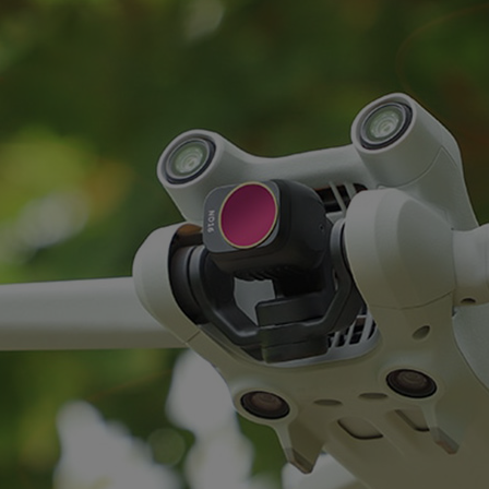
DJI Osmo
DJI MAVIC
DJI FPV
DJI DL-Mount
Night Filter
Kameras
Baterijas
Somas
Gaismas
Propelleri
Rezerves Daļas
Filtri