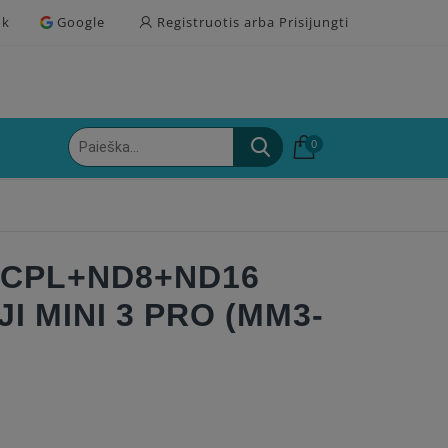
ok
Google
Registruotis arba Prisijungti
0
S CPL+ND8+ND16
I MINI 3 PRO (MM3-