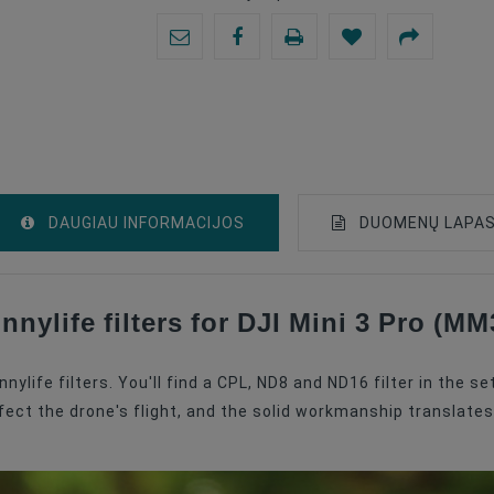
DAUGIAU INFORMACIJOS
DUOMENŲ LAPA
ylife filters for DJI Mini 3 Pro (MM
Lens Cap
Drones
life filters. You'll find a CPL, ND8 and ND16 filter in the se
Gimbal With Camera
fect the drone's flight, and the solid workmanship translates
Drone Accessories