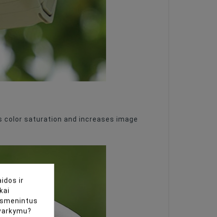
cts color saturation and increases image
idos ir
kai
uasmenintus
tvarkymu?