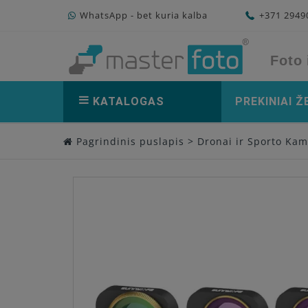
WhatsApp - bet kuria kalba
+371 294
Foto 
KATALOGAS
PREKINIAI Ž
Pagrindinis puslapis
>
Dronai ir Sporto Ka