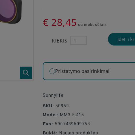
€ 28,45
su mokesčiais
Įdėti į k
KIEKIS
Pristatymo pasirinkimai
Sunnylife
SKU:
50959
Model:
MM3-FI415
Ean:
5907489609753
Būklė:
Naujas produktas