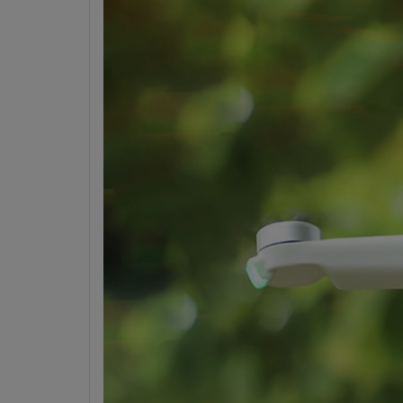
Compatible
Compatible
Compatible
Lens Mount
Filter Type
Drones
Drones
Drones
Drones
Drones
Drones
Drones