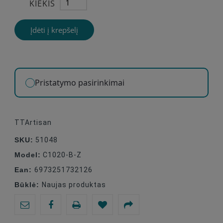
KIEKIS
Įdėti į krepšelį
Pristatymo pasirinkimai
TTArtisan
SKU:
51048
Model:
C1020-B-Z
Ean:
6973251732126
Būklė:
Naujas produktas