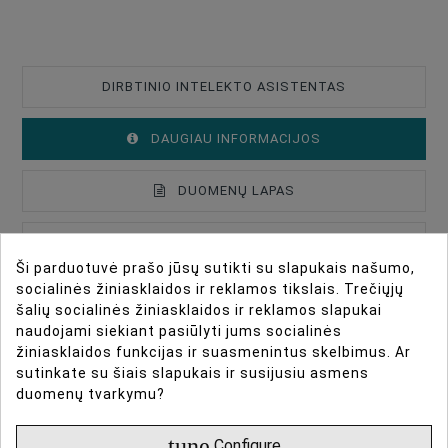
DIRBTINIO INTELEKTO ASISTENTAS
DAUGIAU INFORMACIJOS
DUOMENŲ LAPAS
ATSILIEPIMAI
Ši parduotuvė prašo jūsų sutikti su slapukais našumo,
socialinės žiniasklaidos ir reklamos tikslais. Trečiųjų
šalių socialinės žiniasklaidos ir reklamos slapukai
Introducing the TTArtisan
Type Of Product
Lenses
naudojami siekiant pasiūlyti jums socialinės
žiniasklaidos funkcijas ir suasmenintus skelbimus. Ar
Lens Mount
Nikon Z
APS-C 10mm f2 Lens for
sutinkate su šiais slapukais ir susijusiu asmens
duomenų tvarkymu?
Lens Format Coverage
APS-C
Nikon Z Mount
Lens Design
Prime Lenses
tune
Configure