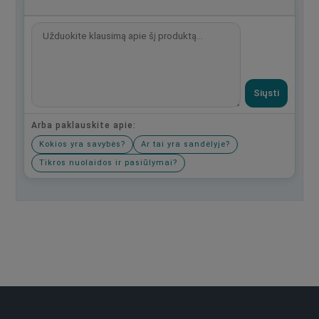
Siųsti
Arba paklauskite apie:
Kokios yra savybės?
Ar tai yra sandėlyje?
Tikros nuolaidos ir pasiūlymai?
Būkite pirmas, parašykite savo atsiliepimą!